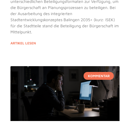
unterschiedlichen Beteiligungsformaten zur Verfügung, um
die Bürgerschaft an Planungsprozessen zu beteiligen. Bei
der Ausarbeitung des integrierten
Stadtentwicklungskonzeptes Balingen 2035+ (kurz: ISEK)
für die Stadtteile stand die Beteiligung der Bürgerschaft im
Mittelpunkt.
ARTIKEL LESEN
KOMMENTAR