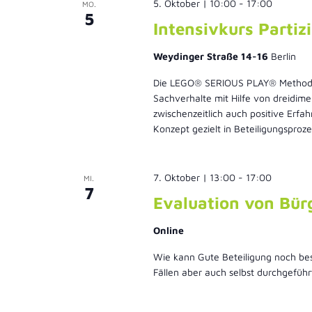
5. Oktober | 10:00
-
17:00
MO.
5
Intensivkurs Parti
Weydinger Straße 14-16
Berlin
Die LEGO® SERIOUS PLAY® Methode wu
Sachverhalte mit Hilfe von dreidime
zwischenzeitlich auch positive Erf
Konzept gezielt in Beteiligungsproz
7. Oktober | 13:00
-
17:00
MI.
7
Evaluation von Bür
Online
Wie kann Gute Beteiligung noch bess
Fällen aber auch selbst durchgefüh