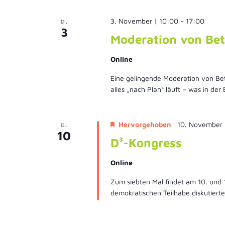
3. November | 10:00
-
17:00
DI.
3
Moderation von Bet
Online
Eine gelingende Moderation von Bet
alles „nach Plan“ läuft – was in der
Hervorgehoben
10. November
DI.
10
D³-Kongress
Online
Zum siebten Mal findet am 10. und 1
demokratischen Teilhabe diskutiert