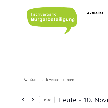
Aktuelles
Veranstaltungen
Bitte
Schlüsselwort
Suche
eingeben.
Suche
nach
und
Veranstaltungen
Heute
 - 
10. No
Schlüsselwort.
Heute
Ansichten,
Datum