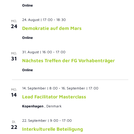
Nav
Online
24. August | 17:00
-
18:30
MO.
24
Demokratie auf dem Mars
Online
31. August | 16:00
-
17:00
MO.
31
Nächstes Treffen der FG Vorhabenträger
Online
14. September | 8:00
-
16. September | 17:00
MO.
14
Lead Facilitator Masterclass
Kopenhagen
, Denmark
22. September | 9:00
-
17:00
DI.
22
Interkulturelle Beteiligung