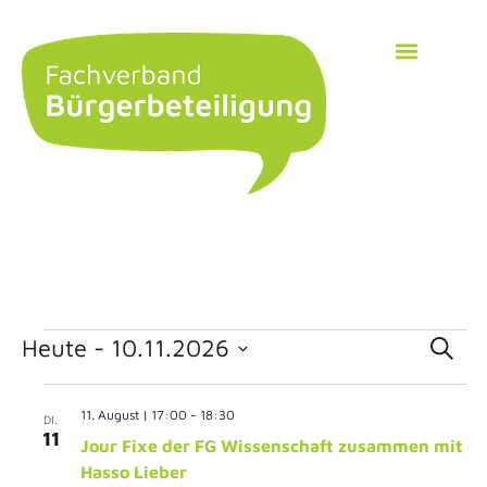
Ver
Heute
 - 
10.11.2026
Suche
Datum
Suc
wählen.
11. August | 17:00
-
18:30
DI.
und
11
Jour Fixe der FG Wissenschaft zusammen mit
Ans
Hasso Lieber