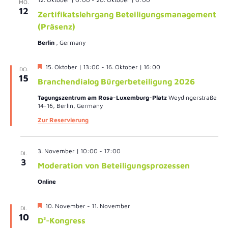
MO.
12
Zertifikatslehrgang Beteiligungsmanagement
(Präsenz)
Berlin
, Germany
Hervorgehoben
15. Oktober | 13:00
-
16. Oktober | 16:00
DO.
15
Branchendialog Bürgerbeteiligung 2026
Tagungszentrum am Rosa-Luxemburg-Platz
Weydingerstraße
14-16, Berlin, Germany
Zur Reservierung
3. November | 10:00
-
17:00
DI.
3
Moderation von Beteiligungsprozessen
Online
Hervorgehoben
10. November
-
11. November
DI.
10
D³-Kongress