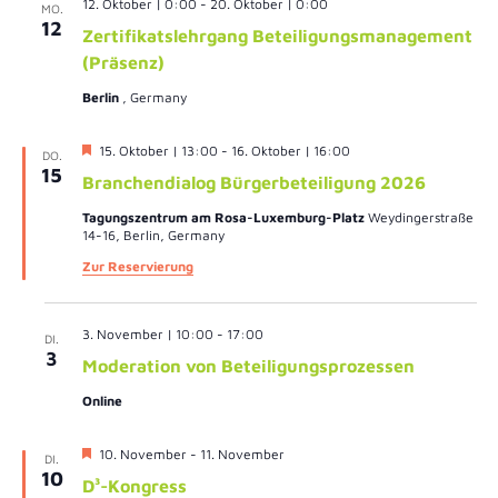
12. Oktober | 0:00
-
20. Oktober | 0:00
MO.
12
Zertifikatslehrgang Beteiligungsmanagement
(Präsenz)
Berlin
, Germany
Hervorgehoben
15. Oktober | 13:00
-
16. Oktober | 16:00
DO.
15
Branchendialog Bürgerbeteiligung 2026
Tagungszentrum am Rosa-Luxemburg-Platz
Weydingerstraße
14-16, Berlin, Germany
Zur Reservierung
3. November | 10:00
-
17:00
DI.
3
Moderation von Beteiligungsprozessen
Online
Hervorgehoben
10. November
-
11. November
DI.
10
D³-Kongress