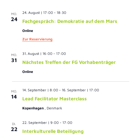
Nav
24. August | 17:00
-
18:30
MO.
24
Fachgespräch: Demokratie auf dem Mars
Online
Zur Reservierung
31. August | 16:00
-
17:00
MO.
31
Nächstes Treffen der FG Vorhabenträger
Online
14. September | 8:00
-
16. September | 17:00
MO.
14
Lead Facilitator Masterclass
Kopenhagen
, Denmark
22. September | 9:00
-
17:00
DI.
22
Interkulturelle Beteiligung