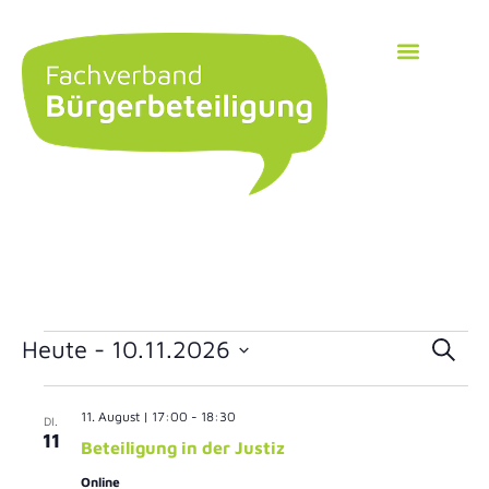
Ver
Heute
 - 
10.11.2026
Suche
Datum
Suc
wählen.
11. August | 17:00
-
18:30
DI.
und
11
Beteiligung in der Justiz
Ans
Online