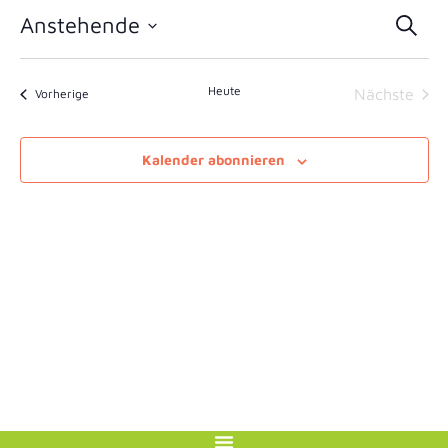
Ver
Anstehende
Suche
Datum
Suc
wählen.
Heute
Vera
Veranstaltungen
Nächste
Vorherige
und
Ans
Kalender abonnieren
Nav