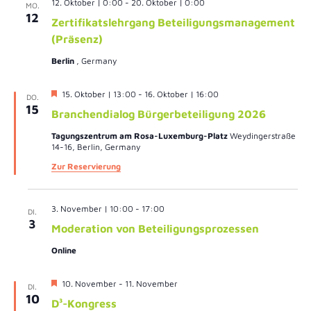
12. Oktober | 0:00
-
20. Oktober | 0:00
MO.
12
Zertifikatslehrgang Beteiligungsmanagement
(Präsenz)
Berlin
, Germany
Hervorgehoben
15. Oktober | 13:00
-
16. Oktober | 16:00
DO.
15
Branchendialog Bürgerbeteiligung 2026
Tagungszentrum am Rosa-Luxemburg-Platz
Weydingerstraße
14-16, Berlin, Germany
Zur Reservierung
3. November | 10:00
-
17:00
DI.
3
Moderation von Beteiligungsprozessen
Online
Hervorgehoben
10. November
-
11. November
DI.
10
D³-Kongress