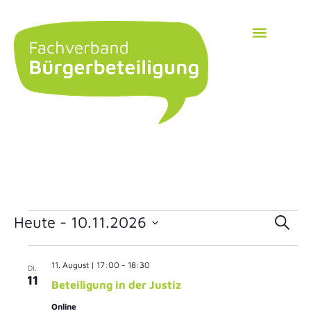
Ver
Heute
 - 
10.11.2026
Suche
Datum
Suc
wählen.
11. August | 17:00
-
18:30
DI.
und
11
Beteiligung in der Justiz
Ans
Online