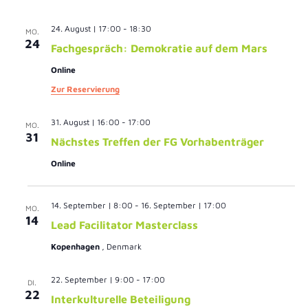
Nav
24. August | 17:00
-
18:30
MO.
24
Fachgespräch: Demokratie auf dem Mars
Online
Zur Reservierung
31. August | 16:00
-
17:00
MO.
31
Nächstes Treffen der FG Vorhabenträger
Online
14. September | 8:00
-
16. September | 17:00
MO.
14
Lead Facilitator Masterclass
Kopenhagen
, Denmark
22. September | 9:00
-
17:00
DI.
22
Interkulturelle Beteiligung