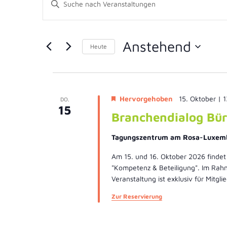
Schlüsselwort
Suche
eingeben.
Suche
nach
und
Veranstaltungen
Anstehend
Schlüsselwort.
Heute
Ansichten,
Datum
wählen.
Navigation
Hervorgehoben
15. Oktober | 
DO.
15
Branchendialog Bür
Tagungszentrum am Rosa-Luxem
Am 15. und 16. Oktober 2026 findet
"Kompetenz & Beteiligung". Im Rah
Veranstaltung ist exklusiv für Mit
Zur Reservierung