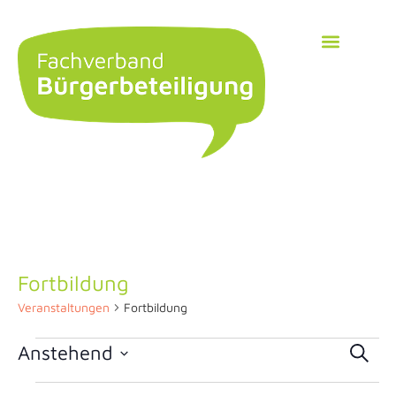
Fortbildung
Veranstaltungen
Fortbildung
Ver
Anstehend
Suche
Datum
Suc
wählen.