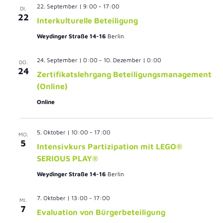
22. September | 9:00
-
17:00
DI.
und
22
Interkulturelle Beteiligung
Ans
Weydinger Straße 14-16
Berlin
Nav
24. September | 0:00
-
10. Dezember | 0:00
DO.
24
Zertifikatslehrgang Beteiligungsmanagement
(Online)
Online
5. Oktober | 10:00
-
17:00
MO.
5
Intensivkurs Partizipation mit LEGO®
SERIOUS PLAY®
Weydinger Straße 14-16
Berlin
7. Oktober | 13:00
-
17:00
MI.
7
Evaluation von Bürgerbeteiligung