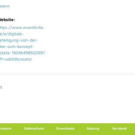
xtern
ebsite:
ttps://www.eventbrite.
e/e/digitale-
eteiligung-von-der-
dee-zum-konzept-
ickets-1904649892099?
ff=oddtdtcreator
n
ressum
Datenschutz
Downloads
Satzung
Vorstand