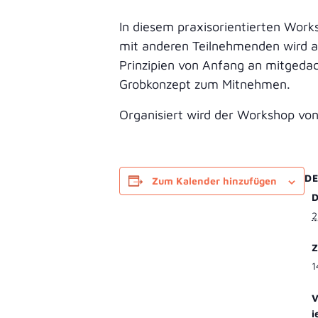
In diesem praxisorientierten Work
mit anderen Teilnehmenden wird an
Prinzipien von Anfang an mitgedac
Grobkonzept zum Mitnehmen.
Organisiert wird der Workshop vo
DE
Zum Kalender hinzufügen
D
2
Z
1
V
i