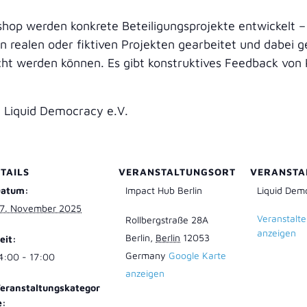
shop werden konkrete Beteiligungsprojekte entwickelt –
 realen oder fiktiven Projekten gearbeitet und dabei g
ht werden können. Es gibt konstruktives Feedback von 
n Liquid Democracy e.V.
TAILS
VERANSTALTUNGSORT
VERANSTA
atum:
Impact Hub Berlin
Liquid Dem
7. November 2025
Veranstalt
Rollbergstraße 28A
anzeigen
Berlin
,
Berlin
12053
eit:
Germany
Google Karte
4:00 - 17:00
anzeigen
eranstaltungskategor
e: