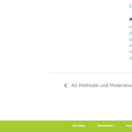
E
W
h
d
b
i
t
a
AG Methodik und Moderatio
Kontakt
Newsletter
Imp