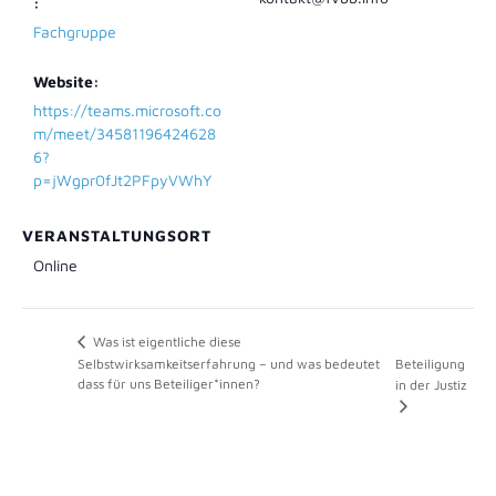
:
Fachgruppe
Website:
https://teams.microsoft.co
m/meet/34581196424628
6?
p=jWgpr0fJt2PFpyVWhY
VERANSTALTUNGSORT
Online
Was ist eigentliche diese
Selbstwirksamkeitserfahrung – und was bedeutet
Beteiligung
dass für uns Beteiliger*innen?
in der Justiz